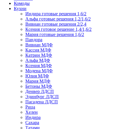
Комоды
Кухни
Индира готовые решения 1,6/2
Альфа готовые решения 1,2/1,6/2
Вивиан готовые решения 2/2,4
Ксения готовое решение 1,4/1,6/2
Мария готовые решения 1,6/2
Пандора
Вивиан МДФ
Кассия МДФ
Катрин МДФ
Альфа МДФ
Ксения МДФ
Модена МДФ
Юлия МДФ
Мария МДФ
Бетоны МДФ
Денвер ЛДСП
Эдинбург ЛДСП
Пасадена ЛДСП
Рица
Хелен
Индира
Сахара
Татами