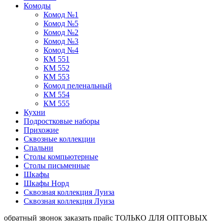
Комоды
Комод №1
Комод №5
Комод №2
Комод №3
Комод №4
КМ 551
КМ 552
КМ 553
Комод пеленальный
КМ 554
КМ 555
Кухни
Подростковые наборы
Прихожие
Сквозные коллекции
Спальни
Столы компьютерные
Столы письменные
Шкафы
Шкафы Норд
Сквозная коллекция Луиза
Сквозная коллекция Луиза
обратный звонок
заказать прайс
ТОЛЬКО ДЛЯ ОПТОВЫХ