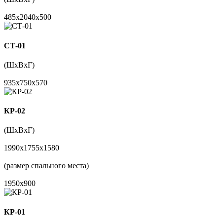
485x2040x500
СТ-01
(ШхВхГ)
935x750x570
КР-02
(ШхВхГ)
1990x1755x1580
(размер спального места)
1950х900
КР-01