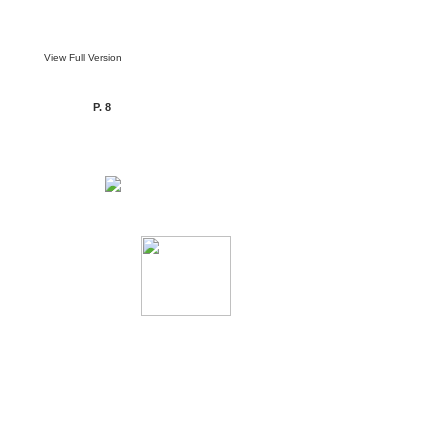
View Full Version
P. 8