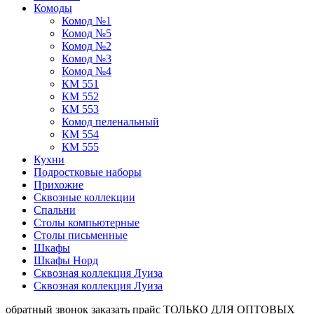
Комоды
Комод №1
Комод №5
Комод №2
Комод №3
Комод №4
КМ 551
КМ 552
КМ 553
Комод пеленальный
КМ 554
КМ 555
Кухни
Подростковые наборы
Прихожие
Сквозные коллекции
Спальни
Столы компьютерные
Столы письменные
Шкафы
Шкафы Норд
Сквозная коллекция Луиза
Сквозная коллекция Луиза
обратный звонок
заказать прайс
ТОЛЬКО ДЛЯ ОПТОВЫХ